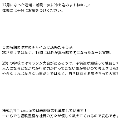
12月になった途端に朝晩一気に冷え込みますね❄𓂃𓈒𓏸︎︎︎︎
体調には十分にお気をつけください。
この時期の夕方のチャイムは16時だそう🚸
寒さだけではなく、17時には外が真っ暗で冬になったなーと実感。
近所の学校ではマラソン大会があるそうで、子供達が頑張って練習し
大人になるとなかなか行動力が伴ってこない事が多いので考えさせら
やらなければならない事だけではなく、自ら挑戦する気持ちって大事で
株式会社T-createでは未経験者も募集しています！
一からでも経験豊富な社員の方々が優しく教えてくれるので安心でき