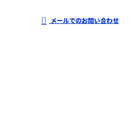
受付／10：00～18：00 (平日)
メールでのお問い合わせ
ホーム
業務案内
施工実績
採用情報
会社概要
BLOG
サイトマップ
お問い合わせ
株式会社T-create
〒290-0221
千葉県市原市馬立1654番地6