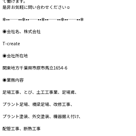
て働けます。
是非お気軽に問い合わせください‪‪☺︎‬
✼••┈┈••✼••┈┈••✼••┈┈••✼••┈┈••✼
◉会社名、株式会社
T-create
◉会社所在地
関東地方千葉県市原市馬立1654-6
◉業務内容
足場工事、とび、土工工事業、足場鳶、
プラント足場、橋梁足場、改修工事、
プラント塗装、外交塗装、機器据え付け、
配管工事、断熱工事