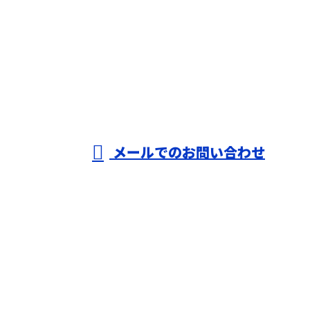
お電話でのお問い合わせ
080-4736-1144
株式会社T-
create
受付／10：00～18：00 (平日)
メールでのお問い合わせ
ホーム
業務案内
施工実績
採用情報
会社概要
BLOG