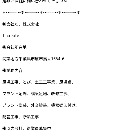
是非お気軽に問い合わせください‪‪☺︎‬
✼••┈┈••✼••┈┈••✼••┈┈••✼••┈┈••✼
◉会社名、株式会社
T-create
◉会社所在地
関東地方千葉県市原市馬立1654-6
◉業務内容
足場工事、とび、土工工事業、足場鳶、
プラント足場、橋梁足場、改修工事、
プラント塗装、外交塗装、機器据え付け、
配管工事、断熱工事
◉協力会社、従業員募集中