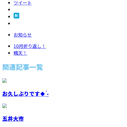
ツイート
お知らせ
10月折り返し！
晴天！
関連記事一覧
お久しぶりです🍀︎ ̖́-
五井大市