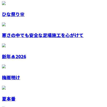
ひな祭り🌸
寒さの中でも安全な足場施工を心がけて
新年🎍2026
梅雨明け
夏本番