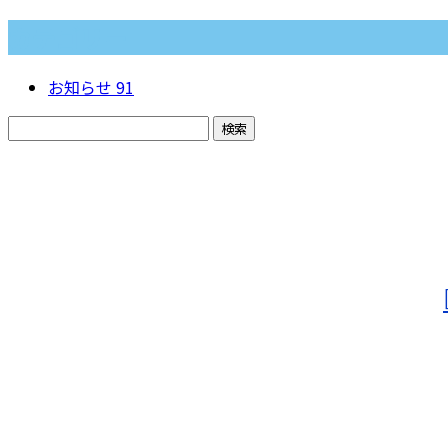
カテゴリー
お知らせ
91
お問い合わせ
お電話でのお問い合わせ
080-4736-1144
受付／10：00～18：00 (平日)
業務案内
施工実績
採用情報